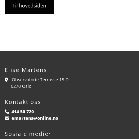
Til hovedsiden
Elise Martens
Observatorie Terrasse 15 D

0270 Oslo
Kontakt oss
414 50 720

emartens@online.no

Sosiale medier